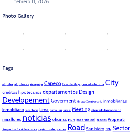
febrero 11, 2026
Photo Gallery
Tags
City
Capeco
alquiler
alquileres
Arequipa
Casa de Playa
cercado de lima
departamentos
Design
créditos hipotecarios
Developement
Goverment
inmobiliarias
Grupo Centenario
Meeting
Inmobiliario
Lima
la victoria
Lima Sur
lince
Mercado Inmobiliario
noticias
miraflores
oficinas
Properati
Piura
poder judicial
precios
Road
Sector
San Isidro
Proyectos Residenciales
registros de predios
SBN