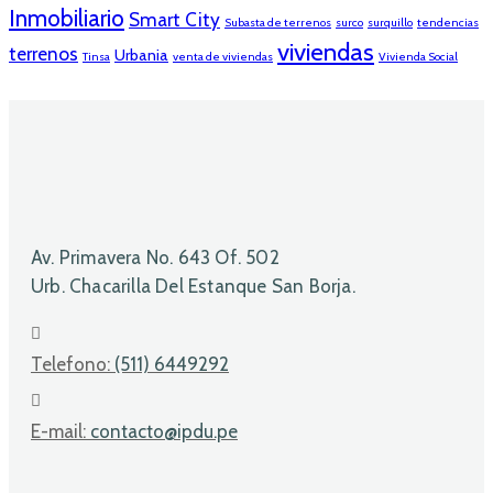
Inmobiliario
Smart City
Subasta de terrenos
surco
surquillo
tendencias
viviendas
terrenos
Urbania
Tinsa
venta de viviendas
Vivienda Social
Av. Primavera No. 643 Of. 502
Urb. Chacarilla Del Estanque San Borja.
Telefono:
(511) 6449292
E-mail:
contacto@ipdu.pe