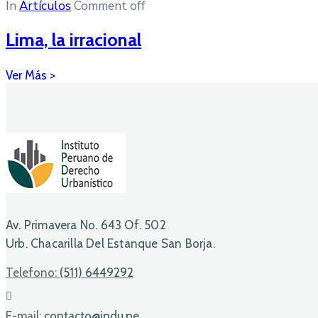
In
Artículos
Comment off
Lima, la irracional
Av. Primavera No. 643 Of. 502
Urb. Chacarilla Del Estanque San Borja.
Telefono:
(511) 6449292
E-mail:
contacto@ipdu.pe