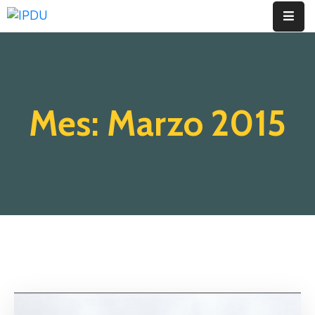
Inicio
Quienes
Mes:
Marzo 2015
Somos
Actualidad
Legislación
Ordenanzas
Zonificación
Contáctenos