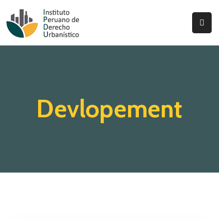
Inicio
Quienes
Somos
Devlopement
Actualidad
Legislación
Ordenanzas
Zonificación
Contáctenos