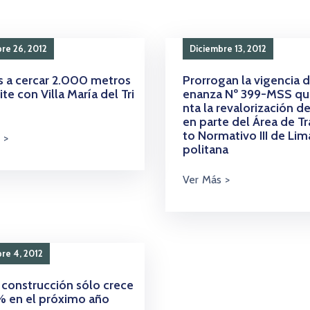
re 26, 2012
Diciembre 13, 2012
 a cercar 2.000 metros
Prorrogan la vigencia d
ite con Villa María del Tri
enanza Nº 399-MSS q
nta la revalorización d
en parte del Área de T
to Normativo III de Li
politana
re 4, 2012
 construcción sólo crece
2% en el próximo año