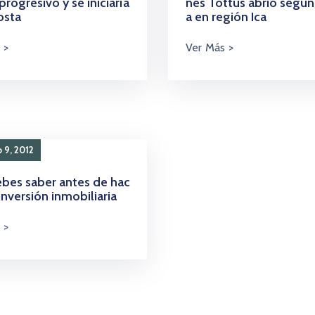
 progresivo y se iniciaría
nes Tottus abrió segun
osta
a en región Ica
 9, 2012
bes saber antes de hac
inversión inmobiliaria