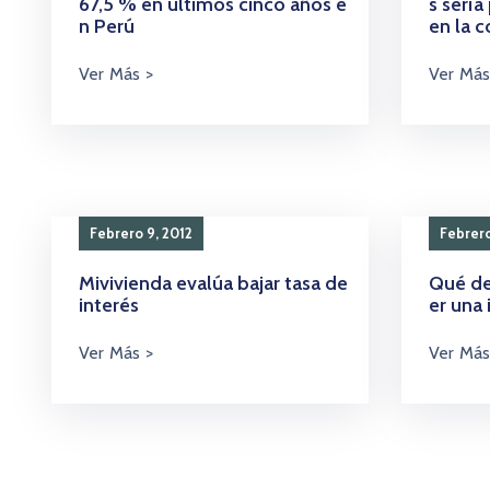
67,5 % en últimos cinco años e
s sería
n Perú
en la c
Febrero 9, 2012
Febrero
Mivivienda evalúa bajar tasa de
Qué de
interés
er una 