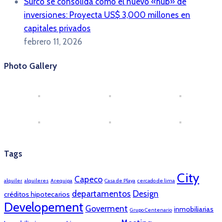
Surco se consolida como el nuevo «hub» de
inversiones: Proyecta US$ 3,000 millones en
capitales privados
febrero 11, 2026
Photo Gallery
Tags
City
Capeco
alquiler
alquileres
Arequipa
Casa de Playa
cercado de lima
departamentos
Design
créditos hipotecarios
Developement
Goverment
inmobiliarias
Grupo Centenario