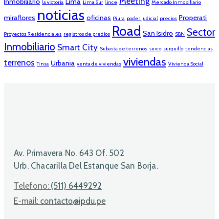
Meeting
Inmobiliario
Lima
la victoria
Lima Sur
lince
Mercado Inmobiliario
noticias
miraflores
oficinas
Properati
Piura
poder judicial
precios
Road
Sector
San Isidro
Proyectos Residenciales
registros de predios
SBN
Inmobiliario
Smart City
Subasta de terrenos
surco
surquillo
tendencias
viviendas
terrenos
Urbania
Tinsa
venta de viviendas
Vivienda Social
Av. Primavera No. 643 Of. 502
Urb. Chacarilla Del Estanque San Borja.
Telefono:
(511) 6449292
E-mail:
contacto@ipdu.pe