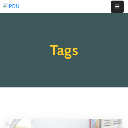
Inicio
Quienes
Tags
Somos
Actualidad
Legislación
Ordenanzas
Zonificación
Contáctenos