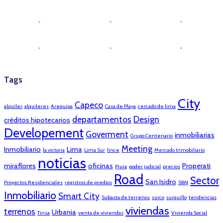
Tags
City
Capeco
alquiler
alquileres
Arequipa
Casa de Playa
cercado de lima
departamentos
Design
créditos hipotecarios
Developement
Goverment
inmobiliarias
Grupo Centenario
Meeting
Inmobiliario
Lima
la victoria
Lima Sur
lince
Mercado Inmobiliario
noticias
miraflores
oficinas
Properati
Piura
poder judicial
precios
Road
Sector
San Isidro
Proyectos Residenciales
registros de predios
SBN
Inmobiliario
Smart City
Subasta de terrenos
surco
surquillo
tendencias
viviendas
terrenos
Urbania
Tinsa
venta de viviendas
Vivienda Social