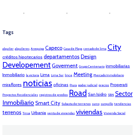
Tags
City
Capeco
alquiler
alquileres
Arequipa
Casa de Playa
cercado de lima
departamentos
Design
créditos hipotecarios
Developement
Goverment
inmobiliarias
Grupo Centenario
Meeting
Inmobiliario
Lima
la victoria
Lima Sur
lince
Mercado Inmobiliario
noticias
miraflores
oficinas
Properati
Piura
poder judicial
precios
Road
Sector
San Isidro
Proyectos Residenciales
registros de predios
SBN
Inmobiliario
Smart City
Subasta de terrenos
surco
surquillo
tendencias
viviendas
terrenos
Urbania
Tinsa
venta de viviendas
Vivienda Social