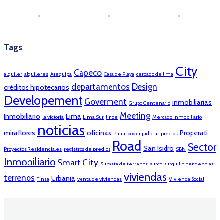
Tags
City
Capeco
alquiler
alquileres
Arequipa
Casa de Playa
cercado de lima
departamentos
Design
créditos hipotecarios
Developement
Goverment
inmobiliarias
Grupo Centenario
Meeting
Inmobiliario
Lima
la victoria
Lima Sur
lince
Mercado Inmobiliario
noticias
miraflores
oficinas
Properati
Piura
poder judicial
precios
Road
Sector
San Isidro
Proyectos Residenciales
registros de predios
SBN
Inmobiliario
Smart City
Subasta de terrenos
surco
surquillo
tendencias
viviendas
terrenos
Urbania
Tinsa
venta de viviendas
Vivienda Social