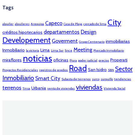
Tags
City
Capeco
alquiler
alquileres
Arequipa
Casa de Playa
cercado de lima
departamentos
Design
créditos hipotecarios
Developement
Goverment
inmobiliarias
Grupo Centenario
Meeting
Inmobiliario
Lima
la victoria
Lima Sur
lince
Mercado Inmobiliario
noticias
miraflores
oficinas
Properati
Piura
poder judicial
precios
Road
Sector
San Isidro
Proyectos Residenciales
registros de predios
SBN
Inmobiliario
Smart City
Subasta de terrenos
surco
surquillo
tendencias
viviendas
terrenos
Urbania
Tinsa
venta de viviendas
Vivienda Social