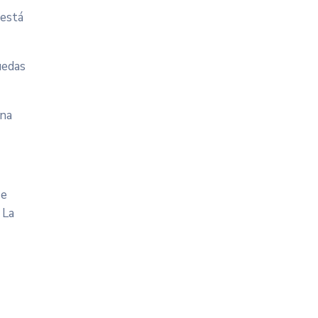
 está
uedas
una
se
 La