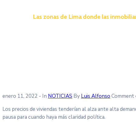
Las zonas de Lima donde las inmobilia
enero 11, 2022
- In
NOTICIAS
By
Luis Alfonso
Comment 
Los precios de viviendas tenderían al alza ante alta dema
pausa para cuando haya más claridad política.