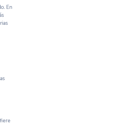
do. En
ás
rias
ras
fiere