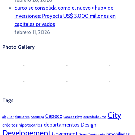
febrero 26, 2026
Surco se consolida como el nuevo «hub» de
inversiones: Proyecta US$ 3,000 millones en
capitales privados
febrero 11, 2026
Photo Gallery
Tags
City
Capeco
alquiler
alquileres
Arequipa
Casa de Playa
cercado de lima
departamentos
Design
créditos hipotecarios
Developement
Goverment
inmobiliarias
Grupo Centenario