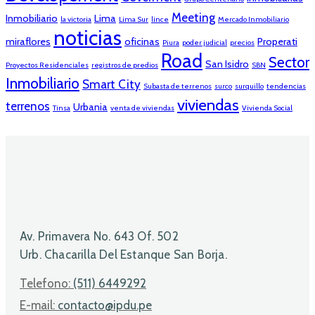
Meeting
Inmobiliario
Lima
la victoria
Lima Sur
lince
Mercado Inmobiliario
noticias
miraflores
oficinas
Properati
Piura
poder judicial
precios
Road
Sector
San Isidro
Proyectos Residenciales
registros de predios
SBN
Inmobiliario
Smart City
Subasta de terrenos
surco
surquillo
tendencias
viviendas
terrenos
Urbania
Tinsa
venta de viviendas
Vivienda Social
Av. Primavera No. 643 Of. 502
Urb. Chacarilla Del Estanque San Borja.
Telefono:
(511) 6449292
E-mail:
contacto@ipdu.pe