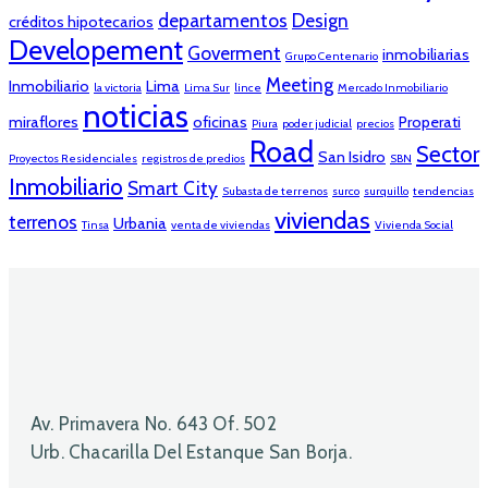
departamentos
Design
créditos hipotecarios
Developement
Goverment
inmobiliarias
Grupo Centenario
Meeting
Inmobiliario
Lima
la victoria
Lima Sur
lince
Mercado Inmobiliario
noticias
miraflores
oficinas
Properati
Piura
poder judicial
precios
Road
Sector
San Isidro
Proyectos Residenciales
registros de predios
SBN
Inmobiliario
Smart City
Subasta de terrenos
surco
surquillo
tendencias
viviendas
terrenos
Urbania
Tinsa
venta de viviendas
Vivienda Social
Av. Primavera No. 643 Of. 502
Urb. Chacarilla Del Estanque San Borja.