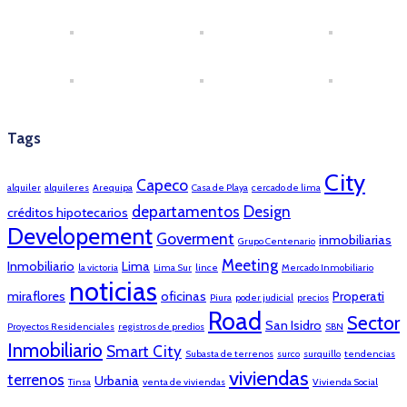
Tags
City
Capeco
alquiler
alquileres
Arequipa
Casa de Playa
cercado de lima
departamentos
Design
créditos hipotecarios
Developement
Goverment
inmobiliarias
Grupo Centenario
Meeting
Inmobiliario
Lima
la victoria
Lima Sur
lince
Mercado Inmobiliario
noticias
miraflores
oficinas
Properati
Piura
poder judicial
precios
Road
Sector
San Isidro
Proyectos Residenciales
registros de predios
SBN
Inmobiliario
Smart City
Subasta de terrenos
surco
surquillo
tendencias
viviendas
terrenos
Urbania
Tinsa
venta de viviendas
Vivienda Social