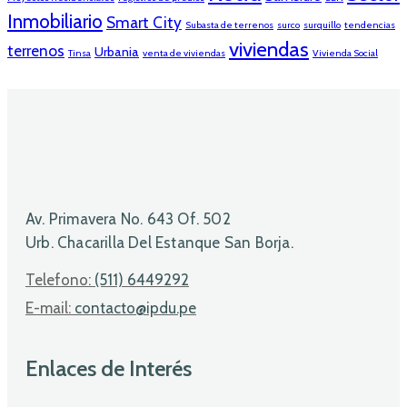
Inmobiliario
Smart City
Subasta de terrenos
surco
surquillo
tendencias
viviendas
terrenos
Urbania
Tinsa
venta de viviendas
Vivienda Social
Av. Primavera No. 643 Of. 502
Urb. Chacarilla Del Estanque San Borja.
Telefono:
(511) 6449292
E-mail:
contacto@ipdu.pe
Enlaces de Interés