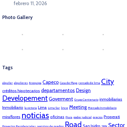
febrero 11, 2026
Photo Gallery
Tags
City
Capeco
alquiler
alquileres
Arequipa
Casa de Playa
cercado de lima
departamentos
Design
créditos hipotecarios
Developement
Goverment
inmobiliarias
Grupo Centenario
Meeting
Inmobiliario
Lima
la victoria
Lima Sur
lince
Mercado Inmobiliario
noticias
miraflores
oficinas
Properati
Piura
poder judicial
precios
Road
Sector
San Isidro
Proyectos Residenciales
registros de predios
SBN