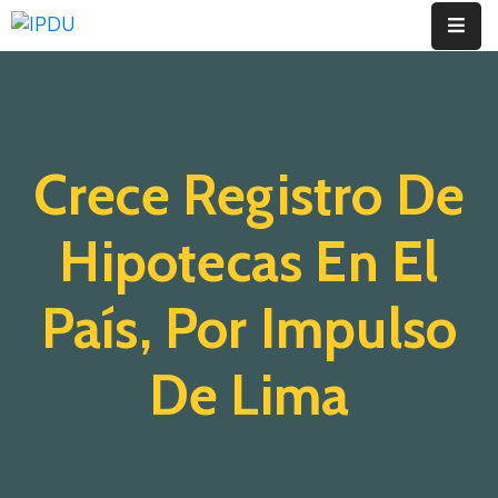
Inicio
Quienes
Crece Registro De
Somos
Actualidad
Hipotecas En El
Legislación
País, Por Impulso
Ordenanzas
De Lima
Zonificación
Contáctenos