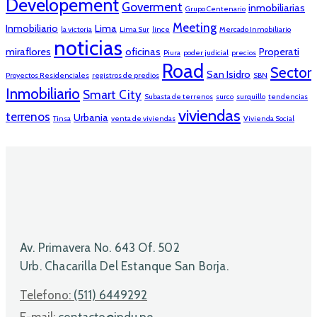
Developement
Goverment
inmobiliarias
Grupo Centenario
Meeting
Inmobiliario
Lima
la victoria
Lima Sur
lince
Mercado Inmobiliario
noticias
miraflores
oficinas
Properati
Piura
poder judicial
precios
Road
Sector
San Isidro
Proyectos Residenciales
registros de predios
SBN
Inmobiliario
Smart City
Subasta de terrenos
surco
surquillo
tendencias
viviendas
terrenos
Urbania
Tinsa
venta de viviendas
Vivienda Social
Av. Primavera No. 643 Of. 502
Urb. Chacarilla Del Estanque San Borja.
Telefono:
(511) 6449292
E-mail:
contacto@ipdu.pe