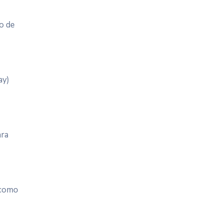
o de
ay)
ara
 como