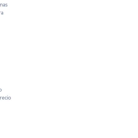
onas
ra
o
recio