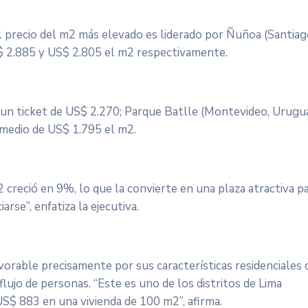
 el precio del m2 más elevado es liderado por Ñuñoa (Santiag
S$ 2.885 y US$ 2.805 el m2 respectivamente.
on un ticket de US$ 2.270; Parque Batlle (Montevideo, Urugu
omedio de US$ 1.795 el m2.
2 creció en 9%, lo que la convierte en una plaza atractiva p
rse”, enfatiza la ejecutiva.
vorable precisamente por sus características residenciales
lujo de personas. “Este es uno de los distritos de Lima
S$ 883 en una vivienda de 100 m2”, afirma.