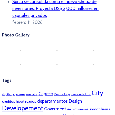
Surco se consolida como el nuevo «hub» de
inversiones: Proyecta US$ 3,000 millones en
capitales privados
febrero 11, 2026
Photo Gallery
Tags
City
Capeco
alquiler
alquileres
Arequipa
Casa de Playa
cercado de lima
departamentos
Design
créditos hipotecarios
Developement
Goverment
inmobiliarias
Grupo Centenario