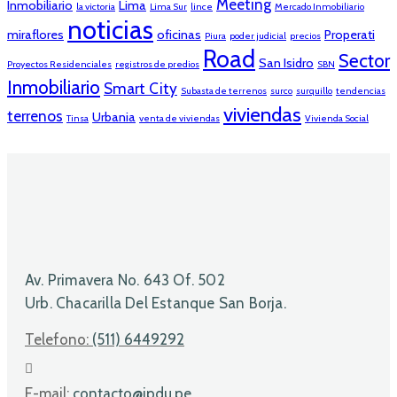
Meeting
Inmobiliario
Lima
la victoria
Lima Sur
lince
Mercado Inmobiliario
noticias
miraflores
oficinas
Properati
Piura
poder judicial
precios
Road
Sector
San Isidro
Proyectos Residenciales
registros de predios
SBN
Inmobiliario
Smart City
Subasta de terrenos
surco
surquillo
tendencias
viviendas
terrenos
Urbania
Tinsa
venta de viviendas
Vivienda Social
Av. Primavera No. 643 Of. 502
Urb. Chacarilla Del Estanque San Borja.
Telefono:
(511) 6449292
E-mail:
contacto@ipdu.pe