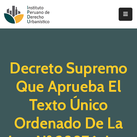
Inicio
Quienes
Somos
Decreto Supremo
Actualidad
Legislación
Que Aprueba El
Ordenanzas
Texto Único
Zonificación
Ordenado De La
Contáctenos