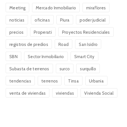
Meeting
Mercado Inmobiliario
miraflores
noticias
oficinas
Piura
poder judicial
precios
Properati
Proyectos Residenciales
registros de predios
Road
San Isidro
SBN
Sector Inmobiliario
Smart City
Subasta de terrenos
surco
surquillo
tendencias
terrenos
Tinsa
Urbania
venta de viviendas
viviendas
Vivienda Social