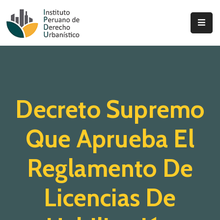
Inicio
Quienes
Somos
Decreto Supremo
Actualidad
Legislación
Que Aprueba El
Ordenanzas
Reglamento De
Zonificación
Licencias De
Contáctenos