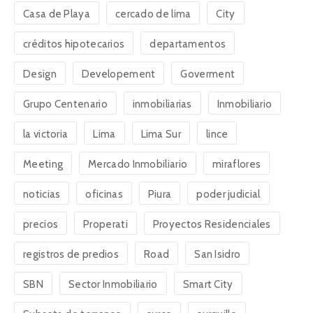
Casa de Playa
cercado de lima
City
créditos hipotecarios
departamentos
Design
Developement
Goverment
Grupo Centenario
inmobiliarias
Inmobiliario
la victoria
Lima
Lima Sur
lince
Meeting
Mercado Inmobiliario
miraflores
noticias
oficinas
Piura
poder judicial
precios
Properati
Proyectos Residenciales
registros de predios
Road
San Isidro
SBN
Sector Inmobiliario
Smart City