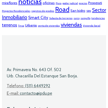
noticias
miraflores
oficinas
Properati
Piura
poder judicial
precios
Road
Sector
San Isidro
Proyectos Residenciales
registros de predios
SBN
Inmobiliario
Smart City
Subasta de terrenos
surco
surquillo
tendencias
viviendas
terrenos
Urbania
Tinsa
venta de viviendas
Vivienda Social
Av. Primavera No. 643 Of. 502
Urb. Chacarilla Del Estanque San Borja.
Telefono:
(511) 6449292
E-mail:
contacto@ipdu.pe