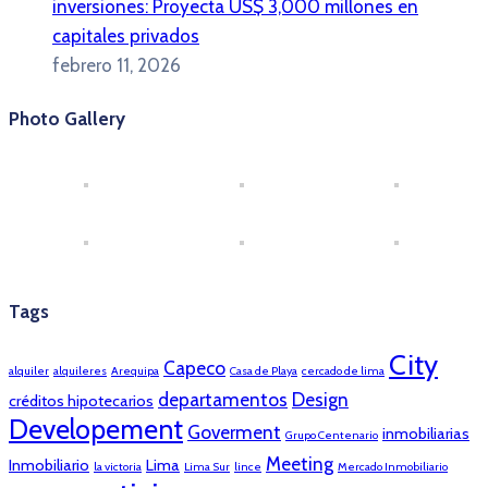
inversiones: Proyecta US$ 3,000 millones en
capitales privados
febrero 11, 2026
Photo Gallery
Tags
City
Capeco
alquiler
alquileres
Arequipa
Casa de Playa
cercado de lima
departamentos
Design
créditos hipotecarios
Developement
Goverment
inmobiliarias
Grupo Centenario
Meeting
Inmobiliario
Lima
la victoria
Lima Sur
lince
Mercado Inmobiliario