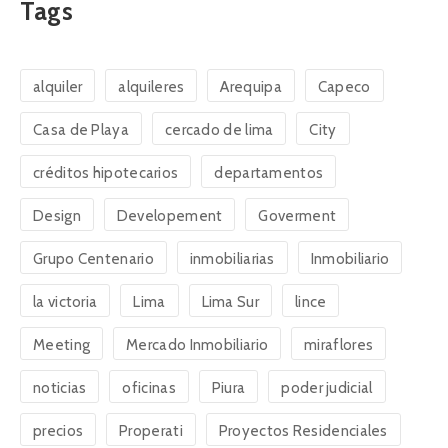
Tags
alquiler
alquileres
Arequipa
Capeco
Casa de Playa
cercado de lima
City
créditos hipotecarios
departamentos
Design
Developement
Goverment
Grupo Centenario
inmobiliarias
Inmobiliario
la victoria
Lima
Lima Sur
lince
Meeting
Mercado Inmobiliario
miraflores
noticias
oficinas
Piura
poder judicial
precios
Properati
Proyectos Residenciales