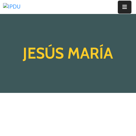
Inicio
Quienes
JESÚS MARÍA
Somos
Actualidad
Legislación
Ordenanzas
Zonificación
Contáctenos