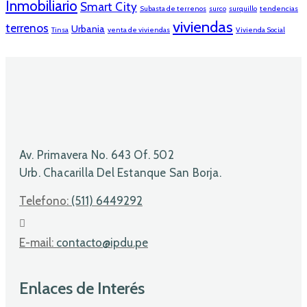
Inmobiliario
Smart City
Subasta de terrenos
surco
surquillo
tendencias
viviendas
terrenos
Urbania
Tinsa
venta de viviendas
Vivienda Social
Av. Primavera No. 643 Of. 502
Urb. Chacarilla Del Estanque San Borja.
Telefono:
(511) 6449292
E-mail:
contacto@ipdu.pe
Enlaces de Interés