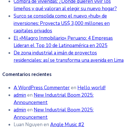
Compra de viviendas: ¿Dónde quieren vivir los
limeños y qué valoran al elegir su nuevo hogar?
Surco se consolida como el nuevo «hub» de
inversiones: Proyecta US$ 3,000 millones en
capitales privados
El «Milagro Inmobiliario» Peruano: 4 Empresas
Lideran el Top 10 de Latinoamérica en 2025
De zona industrial a imán de proyectos
residenciales: así se transforma una avenida en Lima
Comentarios recientes
A WordPress Commenter
en
Hello world!
admin
en
New Industrial Boom 2025:
Announcement
admin
en
New Industrial Boom 2025:
Announcement
Luan Nguyen
en
Angle Music #2