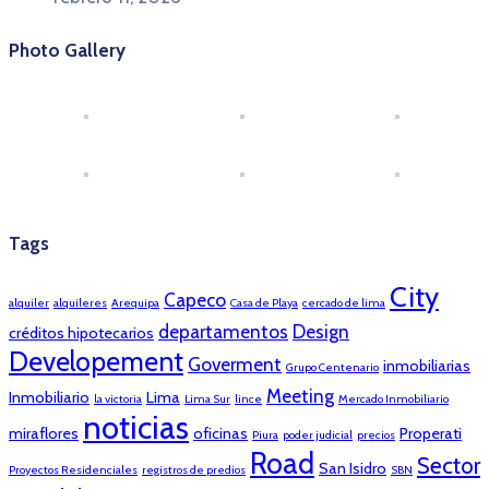
Photo Gallery
Tags
City
Capeco
alquiler
alquileres
Arequipa
Casa de Playa
cercado de lima
departamentos
Design
créditos hipotecarios
Developement
Goverment
inmobiliarias
Grupo Centenario
Meeting
Inmobiliario
Lima
la victoria
Lima Sur
lince
Mercado Inmobiliario
noticias
miraflores
oficinas
Properati
Piura
poder judicial
precios
Road
Sector
San Isidro
Proyectos Residenciales
registros de predios
SBN