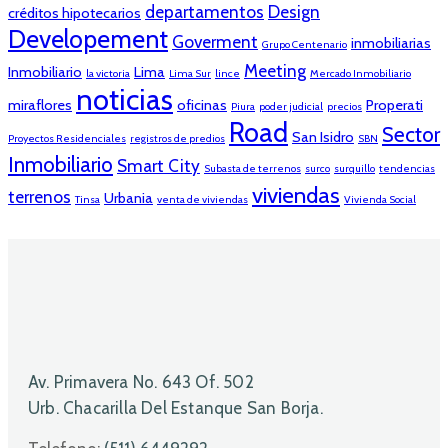
departamentos
Design
créditos hipotecarios
Developement
Goverment
inmobiliarias
Grupo Centenario
Meeting
Inmobiliario
Lima
la victoria
Lima Sur
lince
Mercado Inmobiliario
noticias
miraflores
oficinas
Properati
Piura
poder judicial
precios
Road
Sector
San Isidro
Proyectos Residenciales
registros de predios
SBN
Inmobiliario
Smart City
Subasta de terrenos
surco
surquillo
tendencias
viviendas
terrenos
Urbania
Tinsa
venta de viviendas
Vivienda Social
Av. Primavera No. 643 Of. 502
Urb. Chacarilla Del Estanque San Borja.