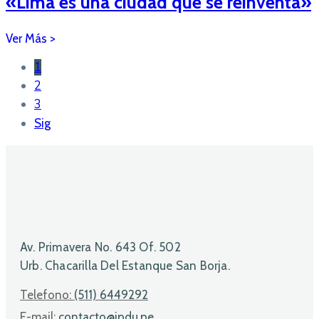
«Lima es una ciudad que se reinventa»
1
2
3
Sig
Av. Primavera No. 643 Of. 502
Urb. Chacarilla Del Estanque San Borja.
Telefono:
(511) 6449292
E-mail:
contacto@ipdu.pe