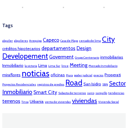
Tags
City
Capeco
alquiler
alquileres
Arequipa
Casa de Playa
cercado de lima
departamentos
Design
créditos hipotecarios
Developement
Goverment
inmobiliarias
Grupo Centenario
Meeting
Inmobiliario
Lima
la victoria
Lima Sur
lince
Mercado Inmobiliario
noticias
miraflores
oficinas
Properati
Piura
poder judicial
precios
Road
Sector
San Isidro
Proyectos Residenciales
registros de predios
SBN
Inmobiliario
Smart City
Subasta de terrenos
surco
surquillo
tendencias
viviendas
terrenos
Urbania
Tinsa
venta de viviendas
Vivienda Social