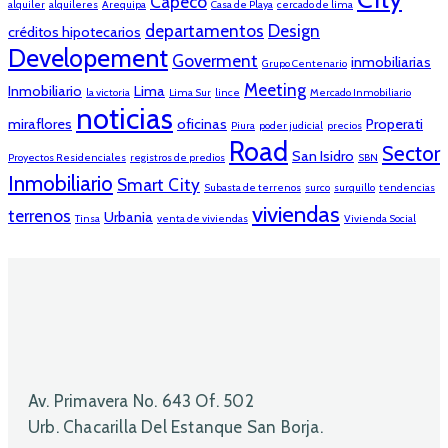
Capeco
alquiler
alquileres
Arequipa
Casa de Playa
cercado de lima
departamentos
Design
créditos hipotecarios
Developement
Goverment
inmobiliarias
Grupo Centenario
Meeting
Inmobiliario
Lima
la victoria
Lima Sur
lince
Mercado Inmobiliario
noticias
miraflores
oficinas
Properati
Piura
poder judicial
precios
Road
Sector
San Isidro
Proyectos Residenciales
registros de predios
SBN
Inmobiliario
Smart City
Subasta de terrenos
surco
surquillo
tendencias
viviendas
terrenos
Urbania
Tinsa
venta de viviendas
Vivienda Social
Av. Primavera No. 643 Of. 502
Urb. Chacarilla Del Estanque San Borja.