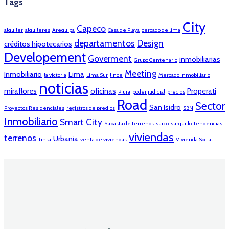
Tags
City
Capeco
alquiler
alquileres
Arequipa
Casa de Playa
cercado de lima
departamentos
Design
créditos hipotecarios
Developement
Goverment
inmobiliarias
Grupo Centenario
Meeting
Inmobiliario
Lima
la victoria
Lima Sur
lince
Mercado Inmobiliario
noticias
miraflores
oficinas
Properati
Piura
poder judicial
precios
Road
Sector
San Isidro
Proyectos Residenciales
registros de predios
SBN
Inmobiliario
Smart City
Subasta de terrenos
surco
surquillo
tendencias
viviendas
terrenos
Urbania
Tinsa
venta de viviendas
Vivienda Social