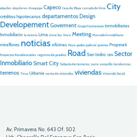
City
Capeco
alquiler
alquileres
Arequipa
Casa de Playa
cercado de lima
departamentos
Design
créditos hipotecarios
Developement
Goverment
inmobiliarias
Grupo Centenario
Meeting
Inmobiliario
Lima
la victoria
Lima Sur
lince
Mercado Inmobiliario
noticias
miraflores
oficinas
Properati
Piura
poder judicial
precios
Road
Sector
San Isidro
Proyectos Residenciales
registros de predios
SBN
Inmobiliario
Smart City
Subasta de terrenos
surco
surquillo
tendencias
viviendas
terrenos
Urbania
Tinsa
venta de viviendas
Vivienda Social
Av. Primavera No. 643 Of. 502