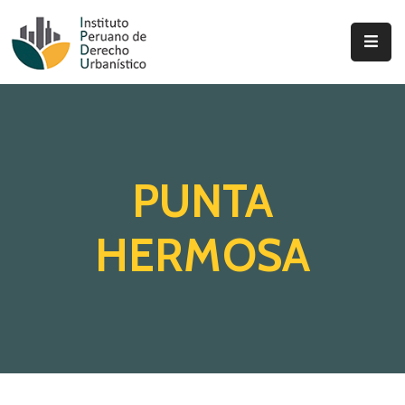
Inicio
Quienes
Somos
PUNTA
Actualidad
Legislación
HERMOSA
Ordenanzas
Zonificación
Contáctenos