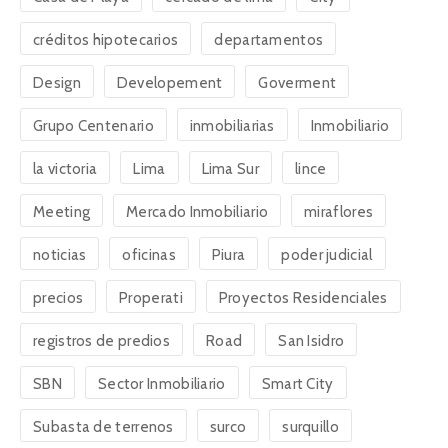
créditos hipotecarios
departamentos
Design
Developement
Goverment
Grupo Centenario
inmobiliarias
Inmobiliario
la victoria
Lima
Lima Sur
lince
Meeting
Mercado Inmobiliario
miraflores
noticias
oficinas
Piura
poder judicial
precios
Properati
Proyectos Residenciales
registros de predios
Road
San Isidro
SBN
Sector Inmobiliario
Smart City
Subasta de terrenos
surco
surquillo