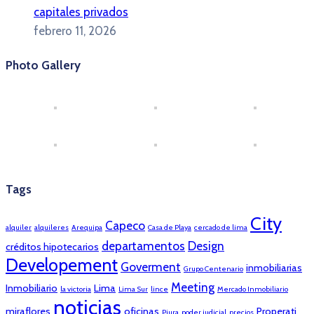
capitales privados
febrero 11, 2026
Photo Gallery
Tags
City
Capeco
alquiler
alquileres
Arequipa
Casa de Playa
cercado de lima
departamentos
Design
créditos hipotecarios
Developement
Goverment
inmobiliarias
Grupo Centenario
Meeting
Inmobiliario
Lima
la victoria
Lima Sur
lince
Mercado Inmobiliario
noticias
miraflores
oficinas
Properati
Piura
poder judicial
precios