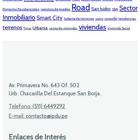
Road
Sector
San Isidro
Proyectos Residenciales
registros de predios
SBN
Inmobiliario
Smart City
Subasta de terrenos
surco
surquillo
tendencias
viviendas
terrenos
Urbania
Tinsa
venta de viviendas
Vivienda Social
Av. Primavera No. 643 Of. 502
Urb. Chacarilla Del Estanque San Borja.
Telefono:
(511) 6449292
E-mail:
contacto@ipdu.pe
Enlaces de Interés