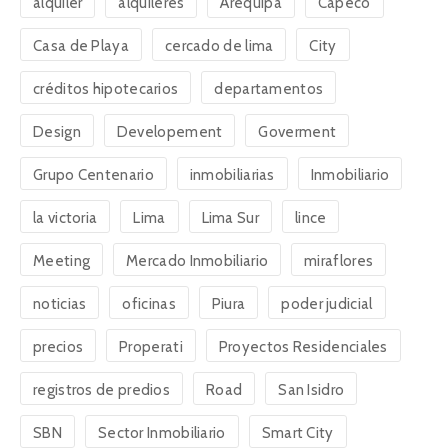
alquiler
alquileres
Arequipa
Capeco
Casa de Playa
cercado de lima
City
créditos hipotecarios
departamentos
Design
Developement
Goverment
Grupo Centenario
inmobiliarias
Inmobiliario
la victoria
Lima
Lima Sur
lince
Meeting
Mercado Inmobiliario
miraflores
noticias
oficinas
Piura
poder judicial
precios
Properati
Proyectos Residenciales
registros de predios
Road
San Isidro
SBN
Sector Inmobiliario
Smart City