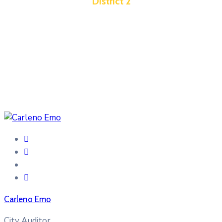
District 2
Carleno Emo
City Auditor