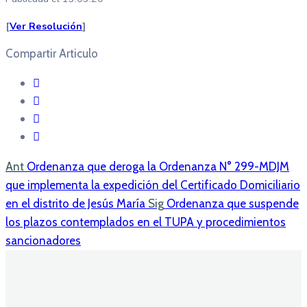
[
V
er Resolución
]
Compartir Articulo
Ant
Ordenanza que deroga la Ordenanza N° 299-MDJM
que implementa la expedición del Certificado Domiciliario
en el distrito de Jesús María
Sig
Ordenanza que suspende
los plazos contemplados en el TUPA y procedimientos
sancionadores