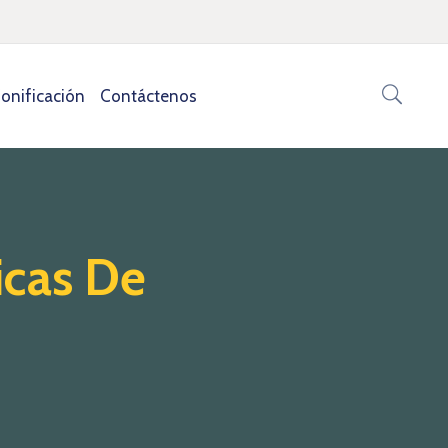
onificación
Contáctenos
icas De