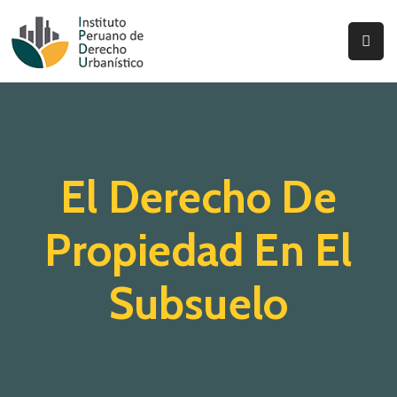
Inicio
Quienes
Somos
El Derecho De
Actualidad
Legislación
Propiedad En El
Ordenanzas
Subsuelo
Zonificación
Contáctenos