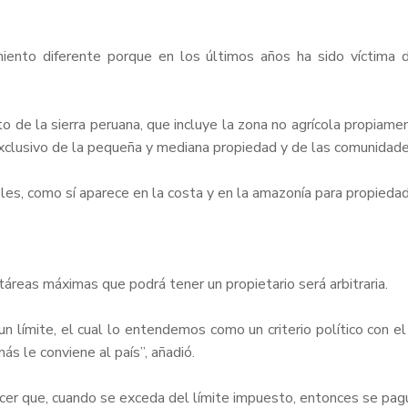
tamiento diferente porque en los últimos años ha sido víctima
de la sierra peruana, que incluye la zona no agrícola propiamen
exclusivo de la pequeña y mediana propiedad y de las comunidad
bles, como sí aparece en la costa y en la amazonía para propied
táreas máximas que podrá tener un propietario será arbitraria.
n límite, el cual lo entendemos como un criterio político con e
s le conviene al país”, añadió.
cer que, cuando se exceda del límite impuesto, entonces se pag