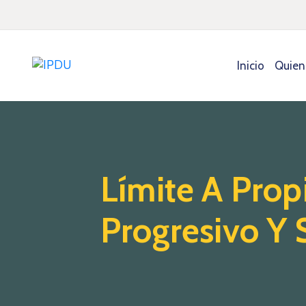
Inicio
Quien
Límite A Prop
Progresivo Y S