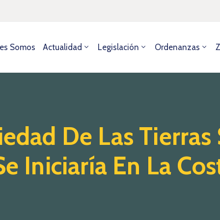
es Somos
Actualidad
Legislación
Ordenanzas
Z
iedad De Las Tierras 
e Iniciaría En La Cos