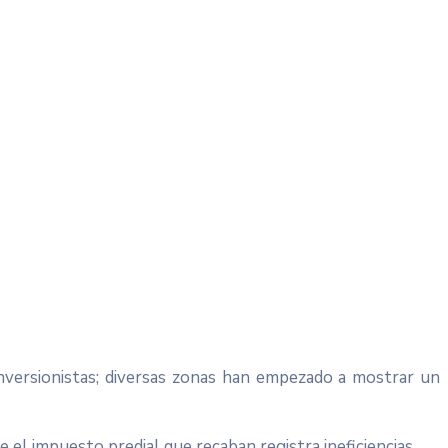
inversionistas; diversas zonas han empezado a mostrar un
e el impuesto predial que recaban registra ineficiencias.