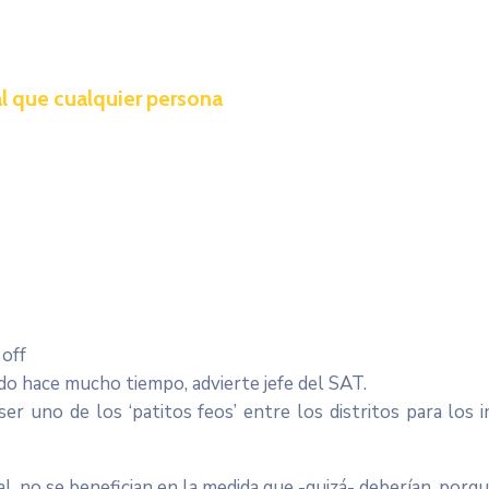
 que cualquier persona
off
do hace mucho tiempo, advierte jefe del SAT.
er uno de los ‘patitos feos’ entre los distritos para los 
al, no se benefician en la medida que -quizá- deberían, porqu