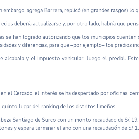
sin embargo, agrega Barrera, replicó (en grandes rasgos) lo 
ecios debería actualizarse y, por otro lado, habría que pens
es se han logrado autorizando que los municipios cuenten co
idades y diferencias, para que –por ejemplo– los predios ind
lcabala y el impuesto vehicular, luego el predial. Este 
en el Cercado, el interés se ha despertado por oficinas, ce
uinto lugar del ranking de los distritos limeños.
cabeza Santiago de Surco con un monto recaudado de S/. 19.5
llones y espera terminar el año con una recaudación de S/. 1