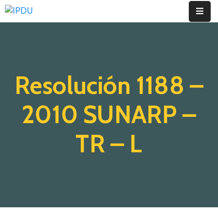
Inicio
Quienes
Resolución 1188 –
Somos
Actualidad
2010 SUNARP –
Legislación
TR – L
Ordenanzas
Zonificación
Contáctenos