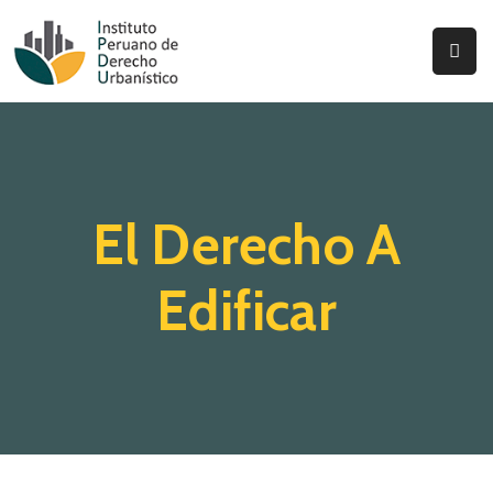
Inicio
Quienes
Somos
El Derecho A
Actualidad
Legislación
Edificar
Ordenanzas
Zonificación
Contáctenos