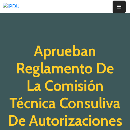
Inicio
Quienes
Aprueban
Somos
Actualidad
Reglamento De
Legislación
La Comisión
Ordenanzas
Técnica Consuliva
Zonificación
Contáctenos
De Autorizaciones