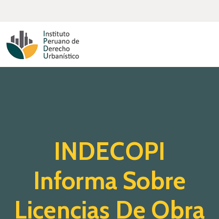
Inicio
Quienes
Somos
Actualidad
Legislación
INDECOPI
Ordenanzas
Zonificación
Informa Sobre
Contáctenos
Licencias De Obra