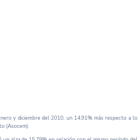
nero y diciembre del 2010, un 14.91% más respecto a lo
nto (Asocem).
 un alza de 15.79% en relación con el mismo período del