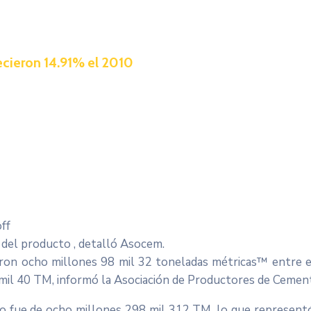
cieron 14.91% el 2010
ff
 del producto , detalló Asocem.
n ocho millones 98 mil 32 toneladas métricas™ entre e
 mil 40 TM, informó la Asociación de Productores de Ceme
 fue de ocho millones 298 mil 312 TM, lo que representó