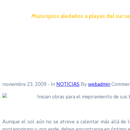
Municipios aledaños a playas del sur se 
noviembre 23, 2009
- In
NOTICIAS
By
webadmin
Commen
Inician obras para el mejoramiento de sus 
Aunque el sol aún no se atreve a calentar más allá de 
protagonismo y, por ende, deben encontrarse en óptimo est