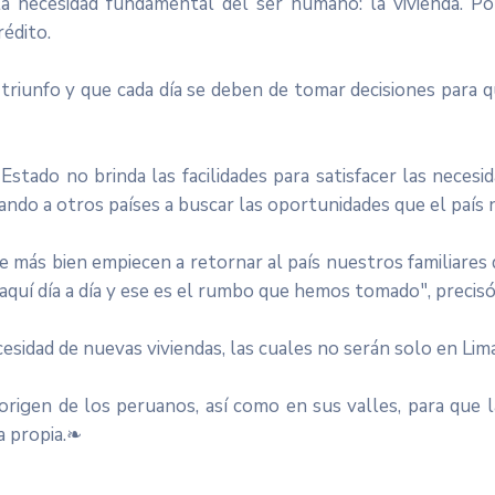
 la necesidad fundamental del ser humano: la vivienda. P
édito.
 triunfo y que cada día se deben de tomar decisiones para q
el Estado no brinda las facilidades para satisfacer las neces
ndo a otros países a buscar las oportunidades que el país n
 más bien empiecen a retornar al país nuestros familiares
quí día a día y ese es el rumbo que hemos tomado", precis
sidad de nuevas viviendas, las cuales no serán solo en Lima
 origen de los peruanos, así como en sus valles, para que l
a propia.❧