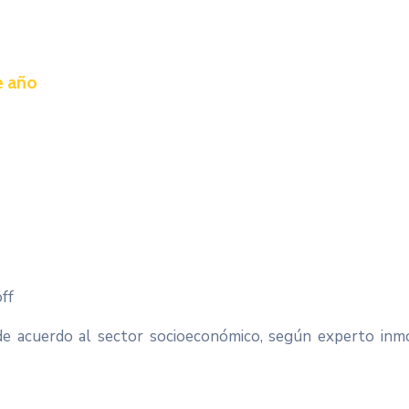
e año
ff
e acuerdo al sector socioeconómico, según experto inm