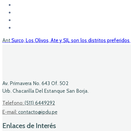
Ant
Surco, Los Olivos, Ate y SJL son los distritos preferido
Av. Primavera No. 643 Of. 502
Urb. Chacarilla Del Estanque San Borja.
Telefono:
(511) 6449292
E-mail:
contacto@ipdu.pe
Enlaces de Interés