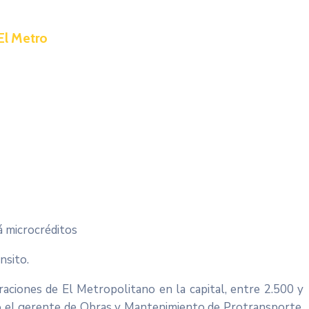
 El Metro
á microcréditos
nsito.
raciones de El Metropolitano en la capital, entre 2.500 y
ció el gerente de Obras y Mantenimiento de Protransporte,